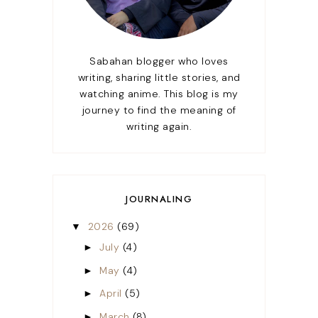
Sabahan blogger who loves
writing, sharing little stories, and
watching anime. This blog is my
journey to find the meaning of
writing again.
JOURNALING
2026
(69)
▼
July
(4)
►
May
(4)
►
April
(5)
►
March
(8)
►