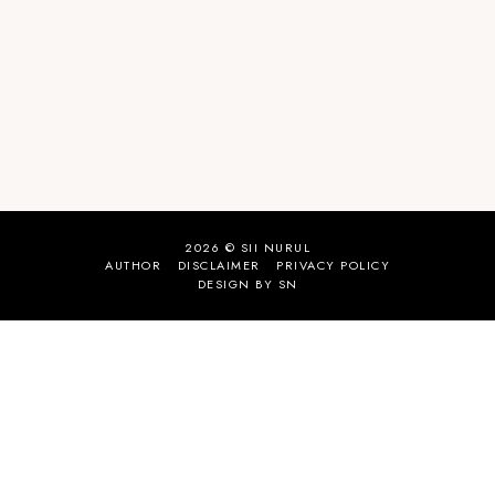
2026 ©
SII NURUL
AUTHOR
DISCLAIMER
PRIVACY POLICY
DESIGN BY SN