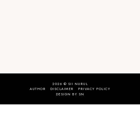
2026 ©
SII NURUL
AUTHOR
DISCLAIMER
PRIVACY POLICY
DESIGN BY SN