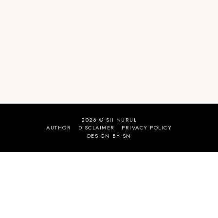
2026 ©
SII NURUL
AUTHOR
DISCLAIMER
PRIVACY POLICY
DESIGN BY SN