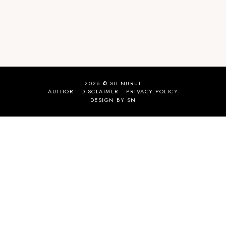
2026 ©
SII NURUL
AUTHOR
DISCLAIMER
PRIVACY POLICY
DESIGN BY SN