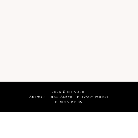
2026 ©
SII NURUL
AUTHOR
DISCLAIMER
PRIVACY POLICY
DESIGN BY SN